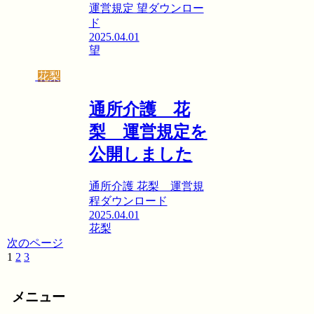
運営規定 望ダウンロー
ド
2025.04.01
望
花梨
通所介護 花
梨 運営規定を
公開しました
通所介護 花梨 運営規
程ダウンロード
2025.04.01
花梨
次のページ
1
2
3
次
へ
メニュー